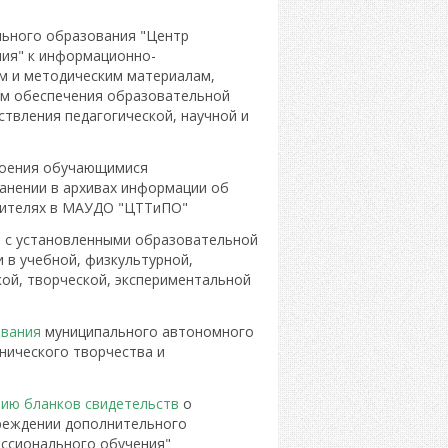
ьного образования "Центр
ния" к информационно-
м и методическим материалам,
ам обеспечения образовательной
твления педагогической, научной и
оения обучающимися
анении в архивах информации об
осителях в МАУДО "ЦТТиПО"
 с установленными образовательной
 в учебной, физкультурной,
кой, творческой, экспериментальной
ования
муниципального автономного
нического творчества и
нию бланков свидетельств
о
реждении дополнительного
ессионального обучения"