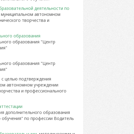
бразовательной деятельности по
 муниципальном автономном
нического творчества и
льного образования
ьного образования "Центр
ния"
ьного образования "Центр
ния"
с целью подтверждения
ном автономном учреждении
ворчества и профессионального
аттестации
ия дополнительного образования
о обучения" по профессии Водитель
образовательными
, методическими и