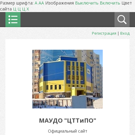
Размер шрифта:
A
A
A
Изображения
Выключить
Включить
Цвет
сайта
Ц
Ц
Ц
Х
Регистрация
|
Вход
МАУДО "ЦТТиПО"
Официальный сайт