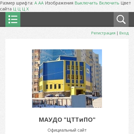
Размер шрифта:
A
A
A
Изображения
Выключить
Включить
Цвет
сайта
Ц
Ц
Ц
Х
Регистрация
|
Вход
МАУДО "ЦТТиПО"
Официальный сайт