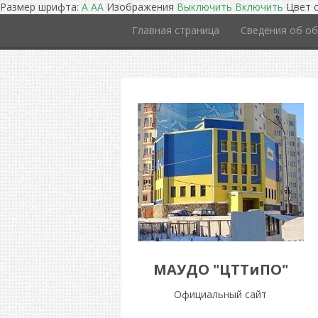
Размер шрифта:
A
A
A
Изображения
Выключить
Включить
Цвет 
Главная страница
Сведения об об
МАУДО "ЦТТиПО"
Официальный сайт