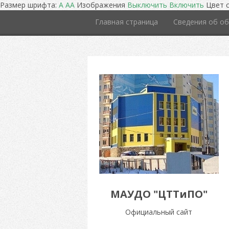
Размер шрифта:
A
A
A
Изображения
Выключить
Включить
Цвет 
Главная страница
Сведения об об
МАУДО "ЦТТиПО"
Официальный сайт