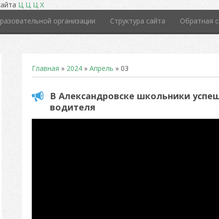
сайта
Ц
Ц
Ц
Х
разовательной организации
Структура сайта
Обратная с
Главная
»
2024
»
Апрель
»
03
В Александровске школьники успе
водителя