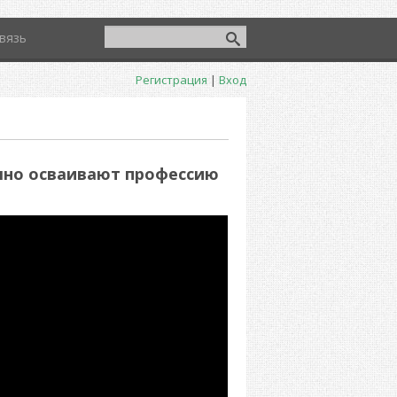
вязь
Регистрация
|
Вход
шно осваивают профессию