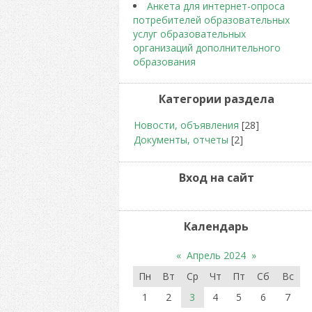
Анкета для интернет-опроса
потребителей образовательных
услуг образовательных
организаций дополнительного
образования
Категории раздела
Новости, объявления
[28]
Документы, отчеты
[2]
Вход на сайт
Календарь
«
Апрель 2024
»
Пн
Вт
Ср
Чт
Пт
Сб
Вс
1
2
3
4
5
6
7