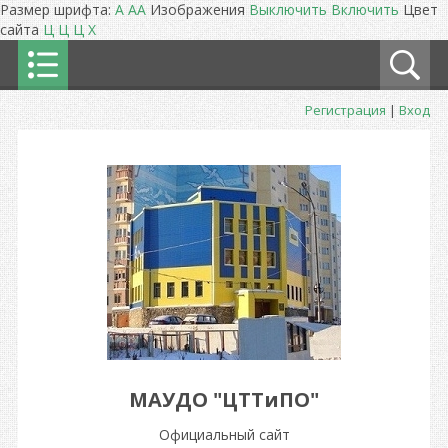
Размер шрифта:
A
A
A
Изображения
Выключить
Включить
Цвет
сайта
Ц
Ц
Ц
Х
Регистрация
|
Вход
МАУДО "ЦТТиПО"
Официальный сайт