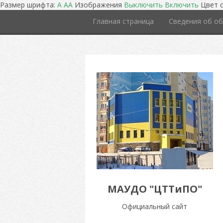
Размер шрифта:
A
A
A
Изображения
Выключить
Включить
Цвет 
Главная страница
Сведения об об
МАУДО "ЦТТиПО"
Официальный сайт