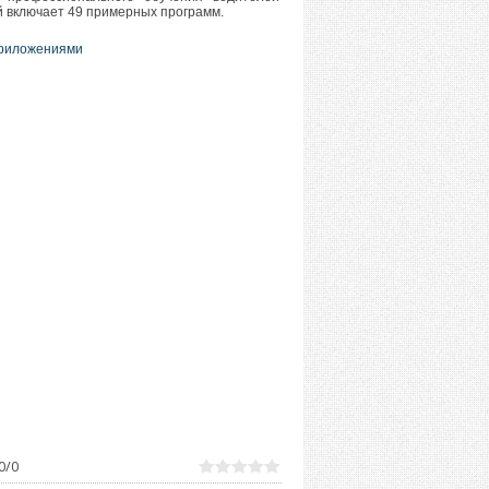
й включает 49 примерных программ.
 приложениями
0
/
0