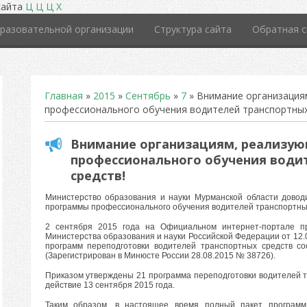
сайта
Ц
Ц
Ц
Х
разовательной организации
Структура сайта
Обратная с
Главная
»
2015
»
Сентябрь
»
7
» Внимание организация
профессионального обучения водителей транспортных
Внимание организациям, реализу
профессионального обучения води
средств!
Министерство образования и науки Мурманской области довод
программы профессионального обучения водителей транспортн
2 сентября 2015 года на Официальном интернет-портале п
Министерства образования и науки Российской Федерации от 12
программ переподготовки водителей транспортных средств со
(Зарегистрирован в Минюсте России 28.08.2015 № 38726).
Приказом утверждены 21 программа переподготовки водителей т
действие 13 сентября 2015 года.
Таким образом, в настоящее время полный пакет программ