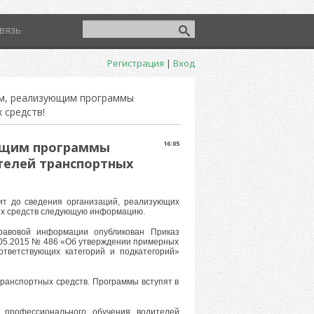
вязь
Регистрация
|
Вход
м, реализующим программы
 средств!
ющим программы
16:05
телей транспортных
ит до сведения организаций, реализующих
ых средств следующую информацию.
равовой информации опубликован Приказ
.05.2015 № 486 «Об утверждении примерных
ответствующих категорий и подкатегорий»
ранспортных средств. Программы вступят в
 профессионального обучения водителей