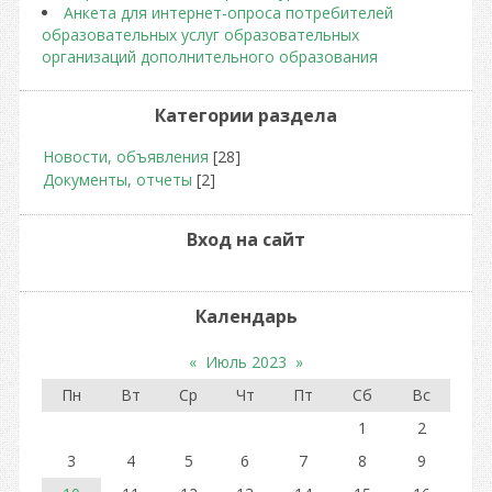
Анкета для интернет-опроса потребителей
образовательных услуг образовательных
организаций дополнительного образования
Категории раздела
Новости, объявления
[28]
Документы, отчеты
[2]
Вход на сайт
Календарь
«
Июль 2023
»
Пн
Вт
Ср
Чт
Пт
Сб
Вс
1
2
3
4
5
6
7
8
9