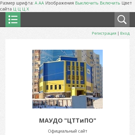
Размер шрифта:
A
A
A
Изображения
Выключить
Включить
Цвет
сайта
Ц
Ц
Ц
Х
Регистрация
|
Вход
МАУДО "ЦТТиПО"
Официальный сайт