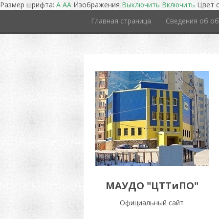
Размер шрифта:
A
A
A
Изображения
Выключить
Включить
Цвет 
Главная страница
Сведения об об
МАУДО "ЦТТиПО"
Официальный сайт