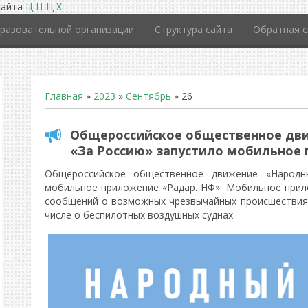
сайта
Ц
Ц
Ц
Х
разовательной организации
Структура сайта
Обратная с
Главная
»
2023
»
Сентябрь
»
26
Общероссийское общественное дв
«За Россию» запустило мобильное 
Общероссийское общественное движение «Народн
мобильное приложение «Радар. НФ». Мобильное прил
сообщений о возможных чрезвычайных происшествиях
числе о беспилотных воздушных суднах.