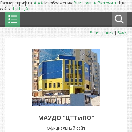
Размер шрифта:
A
A
A
Изображения
Выключить
Включить
Цвет
сайта
Ц
Ц
Ц
Х
Регистрация
|
Вход
МАУДО "ЦТТиПО"
Официальный сайт